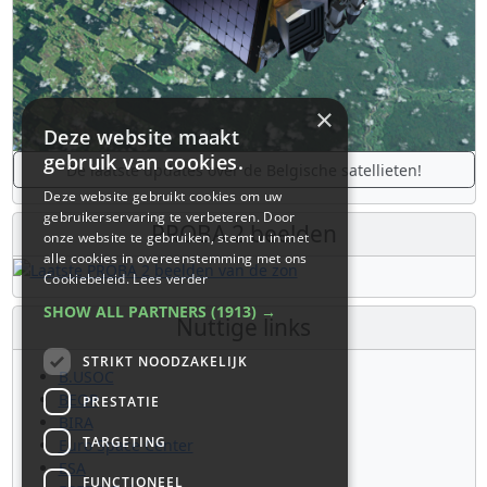
×
Deze website maakt
gebruik van cookies.
De laatste updates over de Belgische satellieten!
Deze website gebruikt cookies om uw
gebruikerservaring te verbeteren. Door
PROBA 2 beelden
onze website te gebruiken, stemt u in met
alle cookies in overeenstemming met ons
Cookiebeleid.
Lees verder
SHOW ALL PARTNERS
(1913) →
Nuttige links
STRIKT NOODZAKELIJK
B.USOC
BEOP
PRESTATIE
BIRA
TARGETING
Euro Space Center
ESA
FUNCTIONEEL