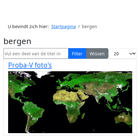
U bevindt zich hier:
Startpagina
bergen
bergen
Vul een deel van de titel in
Toon #
Filter
Wissen
Proba-V foto's