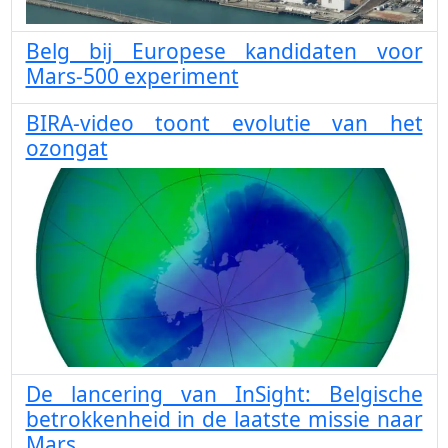
Belg bij Europese kandidaten voor
Mars-500 experiment
BIRA-video toont evolutie van het
ozongat
De lancering van InSight: Belgische
betrokkenheid in de laatste missie naar
Mars