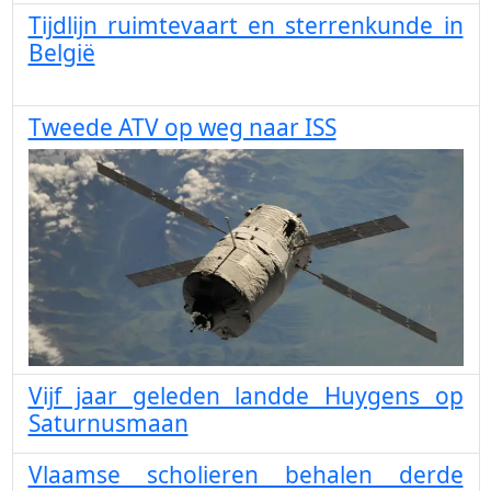
Tijdlijn ruimtevaart en sterrenkunde in
België
Tweede ATV op weg naar ISS
Vijf jaar geleden landde Huygens op
Saturnusmaan
Vlaamse scholieren behalen derde