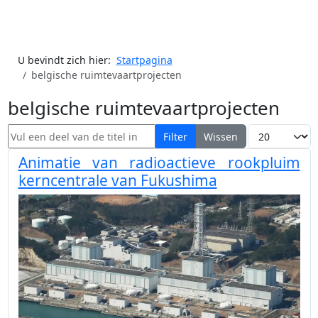
U bevindt zich hier:
Startpagina
belgische ruimtevaartprojecten
belgische ruimtevaartprojecten
Vul een deel van de titel in
Toon #
Filter
Wissen
Animatie van radioactieve rookpluim
kerncentrale van Fukushima