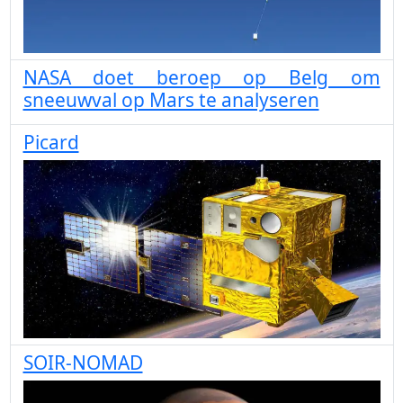
NASA doet beroep op Belg om
sneeuwval op Mars te analyseren
Picard
SOIR-NOMAD