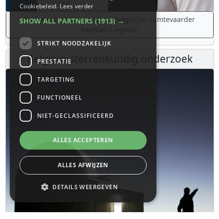
Cookiebeleid.
Lees verder
De laatste updates over de Belgische ruimtevaarder
SHOW ALL PARTNERS
(1913) →
Raphaël Liégeois!
STRIKT NOODZAKELIJK
Belgisch sterrenkundig onderzoek
PRESTATIE
TARGETING
FUNCTIONEEL
NIET-GECLASSIFICEERD
ALLES ACCEPTEREN
ALLES AFWIJZEN
DETAILS WEERGEVEN