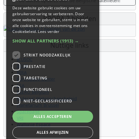
De laatste updates over de Belgische satellieten!
Deze website gebruikt cookies om uw
gebruikerservaring te verbeteren. Door
PROBA 2 beelden
onze website te gebruiken, stemt u in met
alle cookies in overeenstemming met ons
Cookiebeleid.
Lees verder
SHOW ALL PARTNERS
(1913) →
Nuttige links
STRIKT NOODZAKELIJK
B.USOC
BEOP
PRESTATIE
BIRA
TARGETING
Euro Space Center
ESA
FUNCTIONEEL
ESERO Belgium
Federaal Wetenschapsbeleid
NIET-GECLASSIFICEERD
Planetarium Brussel
Spacepage
ALLES ACCEPTEREN
VRI
Wallonie Espace
ALLES AFWIJZEN