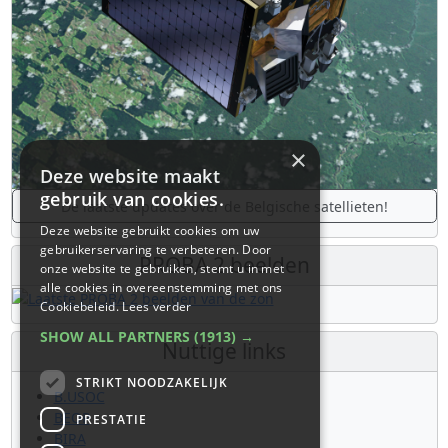
×
Deze website maakt
gebruik van cookies.
De laatste updates over de Belgische satellieten!
Deze website gebruikt cookies om uw
gebruikerservaring te verbeteren. Door
PROBA 2 beelden
onze website te gebruiken, stemt u in met
alle cookies in overeenstemming met ons
Cookiebeleid.
Lees verder
SHOW ALL PARTNERS
(1913) →
Nuttige links
STRIKT NOODZAKELIJK
B.USOC
BEOP
PRESTATIE
BIRA