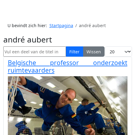
U bevindt zich hier:
Startpagina
andré aubert
andré aubert
Vul een deel van de titel in
Toon #
Filter
Wissen
Belgische professor onderzoekt
ruimtevaarders