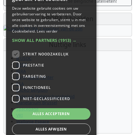
De laatste updates over de Belgische satellieten!
Deze website gebruikt cookies om uw
gebruikerservaring te verbeteren. Door
PROBA 2 beelden
onze website te gebruiken, stemt u in met
alle cookies in overeenstemming met ons
Cookiebeleid.
Lees verder
SHOW ALL PARTNERS
(1913) →
Nuttige links
STRIKT NOODZAKELIJK
B.USOC
BEOP
PRESTATIE
BIRA
TARGETING
Euro Space Center
ESA
FUNCTIONEEL
ESERO Belgium
Federaal Wetenschapsbeleid
NIET-GECLASSIFICEERD
Planetarium Brussel
Spacepage
ALLES ACCEPTEREN
VRI
Wallonie Espace
ALLES AFWIJZEN