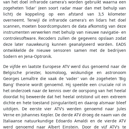
van het doel infrarode camera's worden gebruikt waarna een
zogeheten 'lidar' (een soort radar maar dan met behulp van
licht) de koppeling op een afstand van 3,5 kilometer
overneemt. Terwijl de infrarode camera's en lidars het doel
scannen, moeten boordcomputers de data afkomstig van deze
instrumenten verwerken met behulp van nieuwe navigatie- en
controlesoftware. Recoders zullen de gegevens opslaan zodat
deze later nauwkeurig kunnen geanalyseerd worden. EADS
ontwikkelde de nieuwe sensoren samen met de bedrijven
Sodern en Jena-Optronik.
De vijfde en laatste Europese ATV werd dus genoemd naar de
Belgische priester, kosmoloog, wiskundige en astronoom
Georges Lemaître die vaak de 'vader' van de zogeheten 'Big
Bang' theorie wordt genoemd. Hij speelde een cruciale rol in
het onderzoek naar de kennis over de oorspong van het heelal
doordat hij beweerde dat het heelal ontstond uit een extreem
dichte en hete toestand (singulariteit) en daarop alsmaar bleef
uitdijen. De eerste vier ATV's werden genoemd naar Jules
Verne en Johannes Kepler. De derde ATV droeg de naam van de
Italiaanse natuurkundige Edoardo Amaldi en de vierde ATV
werd genoemd naar Albert Einstein. Door de vijf ATV's te