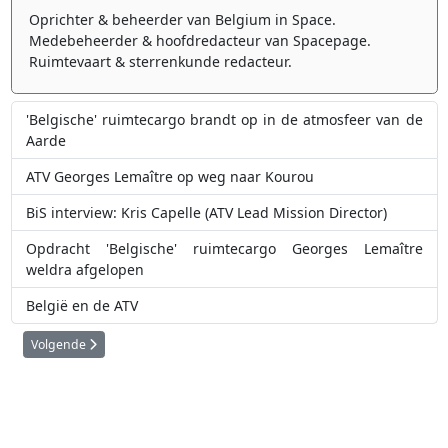
Oprichter & beheerder van Belgium in Space.
Medebeheerder & hoofdredacteur van Spacepage.
Ruimtevaart & sterrenkunde redacteur.
'Belgische' ruimtecargo brandt op in de atmosfeer van de
Aarde
ATV Georges Lemaître op weg naar Kourou
BiS interview: Kris Capelle (ATV Lead Mission Director)
Opdracht 'Belgische' ruimtecargo Georges Lemaître
weldra afgelopen
België en de ATV
Volgende artikel: ATV Georges Lemaître op weg naar Kourou
Volgende