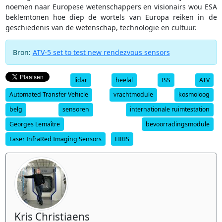
noemen naar Europese wetenschappers en visionairs wou ESA
beklemtonen hoe diep de wortels van Europa reiken in de
geschiedenis van de wetenschap, technologie en cultuur.
Bron:
ATV-5 set to test new rendezvous sensors
lidar
heelal
ISS
ATV
Automated Transfer Vehicle
vrachtmodule
kosmoloog
belg
sensoren
internationale ruimtestation
Georges Lemaître
bevoorradingsmodule
Laser InfraRed Imaging Sensors
LIRIS
Kris Christiaens