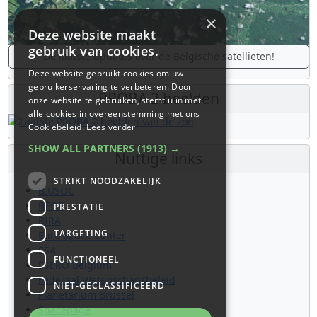
×
Deze website maakt
gebruik van cookies.
De laatste updates over de Belgische satellieten!
Deze website gebruikt cookies om uw
gebruikerservaring te verbeteren. Door
PROBA 2 beelden
onze website te gebruiken, stemt u in met
alle cookies in overeenstemming met ons
Cookiebeleid.
Lees verder
SHOW ALL PARTNERS
(1913) →
Nuttige links
STRIKT NOODZAKELIJK
B.USOC
BEOP
PRESTATIE
BIRA
TARGETING
Euro Space Center
ESA
FUNCTIONEEL
ESERO Belgium
Federaal Wetenschapsbeleid
NIET-GECLASSIFICEERD
Planetarium Brussel
Spacepage