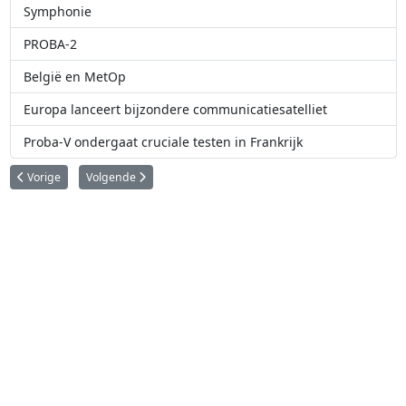
Symphonie
PROBA-2
België en MetOp
Europa lanceert bijzondere communicatiesatelliet
Proba-V ondergaat cruciale testen in Frankrijk
Vorig artikel: Symphonie
Volgende artikel: Redu ESA grondstation
Vorige
Volgende