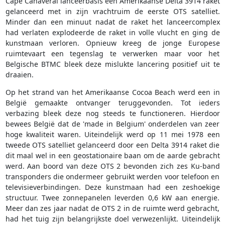
Cape Canaveral lanceerbasis een Amerikaanse Delta 3914 raket
gelanceerd met in zijn vrachtruim de eerste OTS satelliet.
Minder dan een minuut nadat de raket het lanceercomplex
had verlaten explodeerde de raket in volle vlucht en ging de
kunstmaan verloren. Opnieuw kreeg de jonge Europese
ruimtevaart een tegenslag te verwerken maar voor het
Belgische BTMC bleek deze mislukte lancering positief uit te
draaien.
Op het strand van het Amerikaanse Cocoa Beach werd een in
België gemaakte ontvanger teruggevonden. Tot ieders
verbazing bleek deze nog steeds te functioneren. Hierdoor
bewees België dat de 'made in Belgium' onderdelen van zeer
hoge kwaliteit waren. Uiteindelijk werd op 11 mei 1978 een
tweede OTS satelliet gelanceerd door een Delta 3914 raket die
dit maal wel in een geostationaire baan om de aarde gebracht
werd. Aan boord van deze OTS 2 bevonden zich zes Ku-band
transponders die ondermeer gebruikt werden voor telefoon en
televisieverbindingen. Deze kunstmaan had een zeshoekige
structuur. Twee zonnepanelen leverden 0,6 kW aan energie.
Meer dan zes jaar nadat de OTS 2 in de ruimte werd gebracht,
had het tuig zijn belangrijkste doel verwezenlijkt. Uiteindelijk