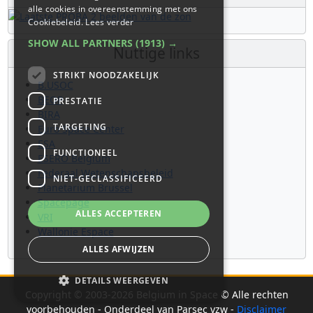
alle cookies in overeenstemming met ons
Cookiebeleid.
Lees verder
SHOW ALL PARTNERS
(1913) →
Nuttige links
STRIKT NOODZAKELIJK
B.USOC
BEOP
PRESTATIE
BIRA
TARGETING
Euro Space Center
ESA
FUNCTIONEEL
ESERO Belgium
Federaal Wetenschapsbeleid
NIET-GECLASSIFICEERD
Planetarium Brussel
Spacepage
ALLES ACCEPTEREN
VRI
Wallonie Espace
ALLES AFWIJZEN
DETAILS WEERGEVEN
Copyright © 2003-2026 Belgium in Space © Alle rechten
voorbehouden - Onderdeel van Parsec vzw -
Disclaimer