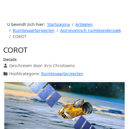
U bevindt zich hier:
Startpagina
Artikelen
Ruimtevaartprojecten
Astronomisch ruimteonderzoek
COROT
COROT
Details
Geschreven door:
Kris Christiaens
Hoofdcategorie:
Ruimtevaartprojecten