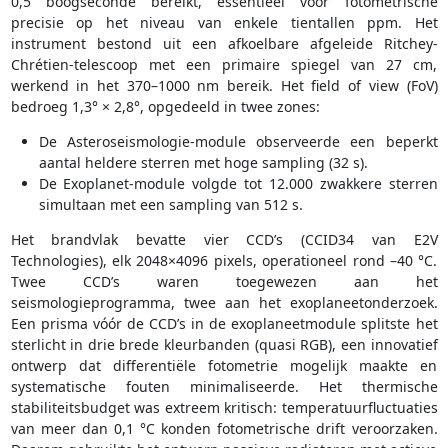
0,5 boogseconde bereikt, essentieel voor fotometrische
precisie op het niveau van enkele tientallen ppm. Het
instrument bestond uit een afkoelbare afgeleide Ritchey-
Chrétien-telescoop met een primaire spiegel van 27 cm,
werkend in het 370–1000 nm bereik. Het field of view (FoV)
bedroeg 1,3° × 2,8°, opgedeeld in twee zones:
De Asteroseismologie-module observeerde een beperkt
aantal heldere sterren met hoge sampling (32 s).
De Exoplanet-module volgde tot 12.000 zwakkere sterren
simultaan met een sampling van 512 s.
Het brandvlak bevatte vier CCD’s (CCID34 van E2V
Technologies), elk 2048×4096 pixels, operationeel rond –40 °C.
Twee CCD’s waren toegewezen aan het
seismologieprogramma, twee aan het exoplaneetonderzoek.
Een prisma vóór de CCD’s in de exoplaneetmodule splitste het
sterlicht in drie brede kleurbanden (quasi RGB), een innovatief
ontwerp dat differentiële fotometrie mogelijk maakte en
systematische fouten minimaliseerde. Het thermische
stabiliteitsbudget was extreem kritisch: temperatuurfluctuaties
van meer dan 0,1 °C konden fotometrische drift veroorzaken.