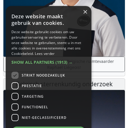
×
Deze website maakt
gebruik van cookies.
Deze website gebruikt cookies om uw
gebruikerservaring te verbeteren. Door
onze website te gebruiken, stemt u in met
alle cookies in overeenstemming met ons
Cookiebeleid.
Lees verder
De laatste updates over de Belgische ruimtevaarder
SHOW ALL PARTNERS
(1913) →
Raphaël Liégeois!
STRIKT NOODZAKELIJK
Belgisch sterrenkundig onderzoek
PRESTATIE
TARGETING
FUNCTIONEEL
NIET-GECLASSIFICEERD