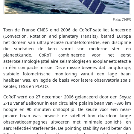
Foto: CNES
Toen de Franse CNES eind 2006 de CoRoT-satelliet lanceerde
(Convection, Rotation and planetary Transits), betrad Europa
het domein van ultraprecieze ruimtefotometrie, een discipline
die sindsdien de kern vormt van moderne ster- en
planeetkunde. CoRoT combineerde voor het eerst
asteroseismologie (stellaire seismologie) en exoplaneetdetectie
in één compacte missie. Deze missie bewees dat langdurige,
stabiele fotometrische monitoring vanuit een lage baan
haalbaar was, en legde de basis voor latere observatoria zoals
Kepler, TESS en PLATO.
CoRoT werd op 27 december 2006 gelanceerd door een Soyuz
2-1B vanaf Baikonur in een circulaire polaire baan van ~896 km
hoogte en 90 minuten omlooptijd. De keuze voor een near-
polaire baan was bewust: de satelliet kon daardoor lange
observatiecampagnes uitvoeren met minimale zonlicht- en
aardreflectie-interferentie. De pointing stability werd beter dan