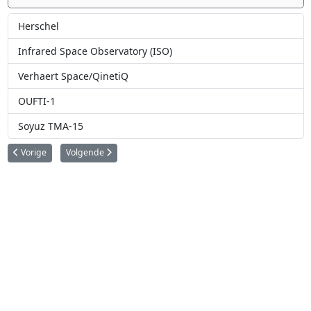
Herschel
Infrared Space Observatory (ISO)
Verhaert Space/QinetiQ
OUFTI-1
Soyuz TMA-15
Vorig artikel: België en Gaia
Volgende artikel: Herschel
Vorige
Volgende