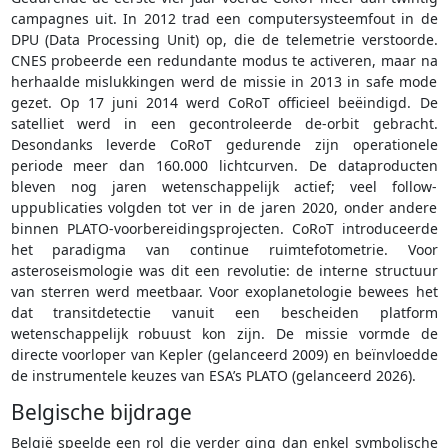
campagnes uit. In 2012 trad een computersysteemfout in de
DPU (Data Processing Unit) op, die de telemetrie verstoorde.
CNES probeerde een redundante modus te activeren, maar na
herhaalde mislukkingen werd de missie in 2013 in safe mode
gezet. Op 17 juni 2014 werd CoRoT officieel beëindigd. De
satelliet werd in een gecontroleerde de-orbit gebracht.
Desondanks leverde CoRoT gedurende zijn operationele
periode meer dan 160.000 lichtcurven. De dataproducten
bleven nog jaren wetenschappelijk actief; veel follow-
uppublicaties volgden tot ver in de jaren 2020, onder andere
binnen PLATO-voorbereidingsprojecten. CoRoT introduceerde
het paradigma van continue ruimtefotometrie. Voor
asteroseismologie was dit een revolutie: de interne structuur
van sterren werd meetbaar. Voor exoplanetologie bewees het
dat transitdetectie vanuit een bescheiden platform
wetenschappelijk robuust kon zijn. De missie vormde de
directe voorloper van Kepler (gelanceerd 2009) en beïnvloedde
de instrumentele keuzes van ESA’s PLATO (gelanceerd 2026).
Belgische bijdrage
België speelde een rol die verder ging dan enkel symbolische