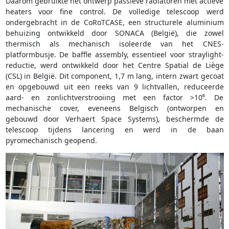
Daarom gebruikte het ontwerp passieve radiatoren met actieve
heaters voor fine control. De volledige telescoop werd
ondergebracht in de CoRoTCASE, een structurele aluminium
behuizing ontwikkeld door SONACA (België), die zowel
thermisch als mechanisch isoleerde van het CNES-
platformbusje. De baffle assembly, essentieel voor straylight-
reductie, werd ontwikkeld door het Centre Spatial de Liège
(CSL) in België. Dit component, 1,7 m lang, intern zwart gecoat
en opgebouwd uit een reeks van 9 lichtvallen, reduceerde
aard- en zonlichtverstrooiing met een factor >10⁶. De
mechanische cover, eveneens Belgisch (ontworpen en
gebouwd door Verhaert Space Systems), beschermde de
telescoop tijdens lancering en werd in de baan
pyromechanisch geopend.