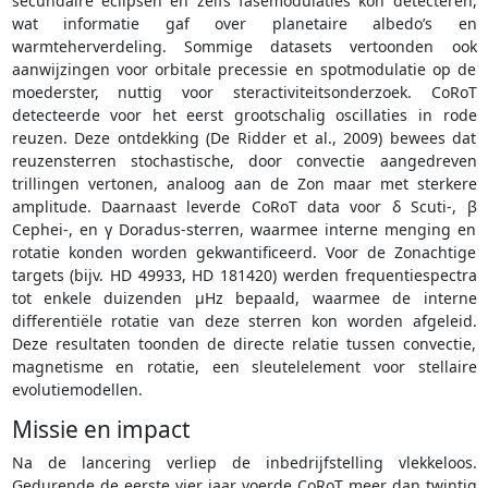
secundaire eclipsen en zelfs fasemodulaties kon detecteren,
wat informatie gaf over planetaire albedo’s en
warmteherverdeling. Sommige datasets vertoonden ook
aanwijzingen voor orbitale precessie en spotmodulatie op de
moederster, nuttig voor steractiviteitsonderzoek. CoRoT
detecteerde voor het eerst grootschalig oscillaties in rode
reuzen. Deze ontdekking (De Ridder et al., 2009) bewees dat
reuzensterren stochastische, door convectie aangedreven
trillingen vertonen, analoog aan de Zon maar met sterkere
amplitude. Daarnaast leverde CoRoT data voor δ Scuti-, β
Cephei-, en γ Doradus-sterren, waarmee interne menging en
rotatie konden worden gekwantificeerd. Voor de Zonachtige
targets (bijv. HD 49933, HD 181420) werden frequentiespectra
tot enkele duizenden μHz bepaald, waarmee de interne
differentiële rotatie van deze sterren kon worden afgeleid.
Deze resultaten toonden de directe relatie tussen convectie,
magnetisme en rotatie, een sleutelelement voor stellaire
evolutiemodellen.
Missie en impact
Na de lancering verliep de inbedrijfstelling vlekkeloos.
Gedurende de eerste vier jaar voerde CoRoT meer dan twintig