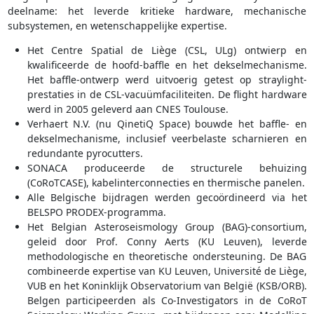
deelname: het leverde kritieke hardware, mechanische
subsystemen, en wetenschappelijke expertise.
Het Centre Spatial de Liège (CSL, ULg) ontwierp en
kwalificeerde de hoofd-baffle en het dekselmechanisme.
Het baffle-ontwerp werd uitvoerig getest op straylight-
prestaties in de CSL-vacuümfaciliteiten. De flight hardware
werd in 2005 geleverd aan CNES Toulouse.
Verhaert N.V. (nu QinetiQ Space) bouwde het baffle- en
dekselmechanisme, inclusief veerbelaste scharnieren en
redundante pyrocutters.
SONACA produceerde de structurele behuizing
(CoRoTCASE), kabelinterconnecties en thermische panelen.
Alle Belgische bijdragen werden gecoördineerd via het
BELSPO PRODEX-programma.
Het Belgian Asteroseismology Group (BAG)-consortium,
geleid door Prof. Conny Aerts (KU Leuven), leverde
methodologische en theoretische ondersteuning. De BAG
combineerde expertise van KU Leuven, Université de Liège,
VUB en het Koninklijk Observatorium van België (KSB/ORB).
Belgen participeerden als Co-Investigators in de CoRoT