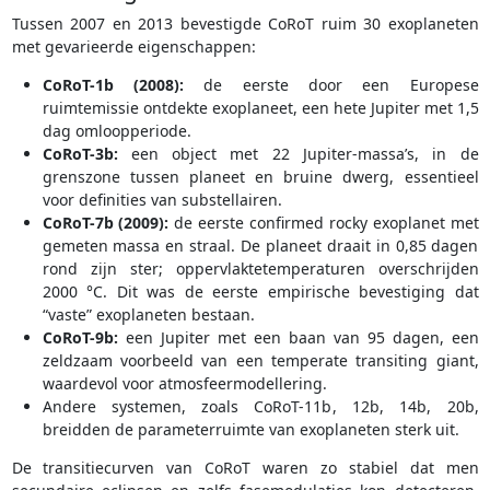
Tussen 2007 en 2013 bevestigde CoRoT ruim 30 exoplaneten
met gevarieerde eigenschappen:
CoRoT-1b (2008):
de eerste door een Europese
ruimtemissie ontdekte exoplaneet, een hete Jupiter met 1,5
dag omloopperiode.
CoRoT-3b:
een object met 22 Jupiter-massa’s, in de
grenszone tussen planeet en bruine dwerg, essentieel
voor definities van substellairen.
CoRoT-7b (2009):
de eerste confirmed rocky exoplanet met
gemeten massa en straal. De planeet draait in 0,85 dagen
rond zijn ster; oppervlaktetemperaturen overschrijden
2000 °C. Dit was de eerste empirische bevestiging dat
“vaste” exoplaneten bestaan.
CoRoT-9b:
een Jupiter met een baan van 95 dagen, een
zeldzaam voorbeeld van een temperate transiting giant,
waardevol voor atmosfeermodellering.
Andere systemen, zoals CoRoT-11b, 12b, 14b, 20b,
breidden de parameter­ruimte van exoplaneten sterk uit.
De transitiecurven van CoRoT waren zo stabiel dat men