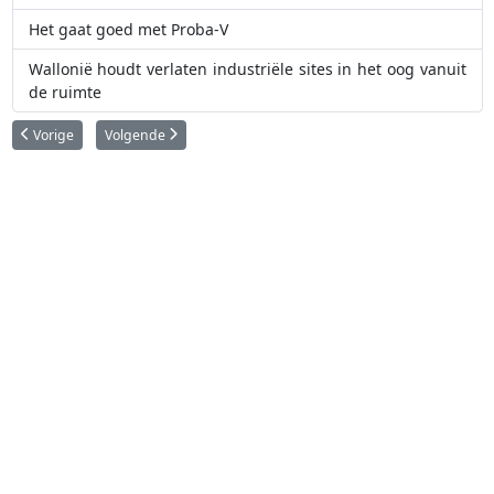
Het gaat goed met Proba-V
Wallonië houdt verlaten industriële sites in het oog vanuit
de ruimte
Vorig artikel: Envisat
Volgende artikel: Solar Spectrum Experiment
Vorige
Volgende