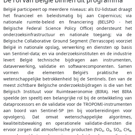
De rol van België binnen dit programma
België participeert op meerdere niveaus: als EU-lidstaat draagt
het financieel en beleidsmatig bij aan Copernicus; via
nationale ruimte-beleid en financiering (BELSPO - het
Belgische Federal Science Policy Office) ondersteunt het
onderzoeksinfrastructuur en nationale toegang; via de
Belgische Collaborative Ground Segment (Terrascope) voorziet
België in nationale opslag, verwerking en diensten op basis
van Sentinel-data; en via onderzoeksinstituten en de industrie
levert België technische bijdragen aan instrumenten,
dataverwerking, validatie en softwarecomponenten. Samen
vormen die elementen België’s praktische en
wetenschappelijke betrokkenheid bij de Sentinels. Een van de
meest zichtbare Belgische onderzoeksbijdragen is die van het
Belgisch Instituut voor Ruimteaeronomie (BIRA). Het BIRA
speelde (en speelt) een belangrijke rol bij de ontwikkeling van
dataprocessors en de validatie voor de TROPOMI-instrumenten
aan boord van Sentinel-5P (en bij voorbereidingen voor
opvolgers). Dat omvat wetenschappelijke algoritmes,
kwaliteitsbewaking en operationele validatie-diensten die
ervoor zorgen dat atmosferische producten (NO₂, O₃, SO₂, CH₄,