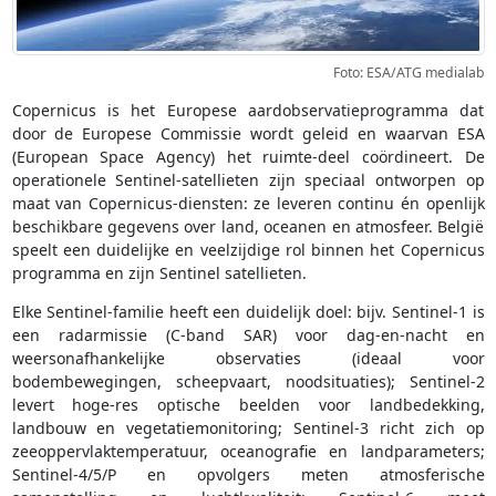
Foto: ESA/ATG medialab
Copernicus is het Europese aardobservatieprogramma dat
door de Europese Commissie wordt geleid en waarvan ESA
(European Space Agency) het ruimte-deel coördineert. De
operationele Sentinel-satellieten zijn speciaal ontworpen op
maat van Copernicus-diensten: ze leveren continu én openlijk
beschikbare gegevens over land, oceanen en atmosfeer. België
speelt een duidelijke en veelzijdige rol binnen het Copernicus
programma en zijn Sentinel satellieten.
Elke Sentinel-familie heeft een duidelijk doel: bijv. Sentinel-1 is
een radarmissie (C-band SAR) voor dag-en-nacht en
weersonafhankelijke observaties (ideaal voor
bodembewegingen, scheepvaart, noodsituaties); Sentinel-2
levert hoge-res optische beelden voor landbedekking,
landbouw en vegetatiemonitoring; Sentinel-3 richt zich op
zeeoppervlaktemperatuur, oceanografie en landparameters;
Sentinel-4/5/P en opvolgers meten atmosferische