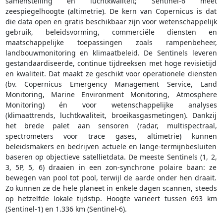
samenstelling en luchtkwaliteit; Sentinel-6 meet
zeespiegelhoogte (altimetrie). De kern van Copernicus is dat
die data open en gratis beschikbaar zijn voor wetenschappelijk
gebruik, beleidsvorming, commerciële diensten en
maatschappelijke toepassingen zoals rampenbeheer,
landbouwmonitoring en klimaatbeleid. De Sentinels leveren
gestandaardiseerde, continue tijdreeksen met hoge revisietijd
en kwaliteit. Dat maakt ze geschikt voor operationele diensten
(bv. Copernicus Emergency Management Service, Land
Monitoring, Marine Environment Monitoring, Atmosphere
Monitoring) én voor wetenschappelijke analyses
(klimaattrends, luchtkwaliteit, broeikasgasmetingen). Dankzij
het brede palet aan sensoren (radar, multispectraal,
spectrometers voor trace gases, altimetrie) kunnen
beleidsmakers en bedrijven actuele en lange-termijnbesluiten
baseren op objectieve satellietdata. De meeste Sentinels (1, 2,
3, 5P, 5, 6) draaien in een zon-synchrone polaire baan: ze
bewegen van pool tot pool, terwijl de aarde onder hen draait.
Zo kunnen ze de hele planeet in enkele dagen scannen, steeds
op hetzelfde lokale tijdstip. Hoogte varieert tussen 693 km
(Sentinel-1) en 1.336 km (Sentinel-6).