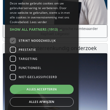
Deze website gebruikt cookies om uw
gebruikerservaring te verbeteren. Door
onze website te gebruiken, stemt u in met
alle cookies in overeenstemming met ons
Cookiebeleid.
Lees verder
De laatste updates over de Belgische ruimtevaarder
SHOW ALL PARTNERS
(1913) →
Raphaël Liégeois!
STRIKT NOODZAKELIJK
Belgisch sterrenkundig onderzoek
PRESTATIE
TARGETING
FUNCTIONEEL
NIET-GECLASSIFICEERD
ALLES ACCEPTEREN
ALLES AFWIJZEN