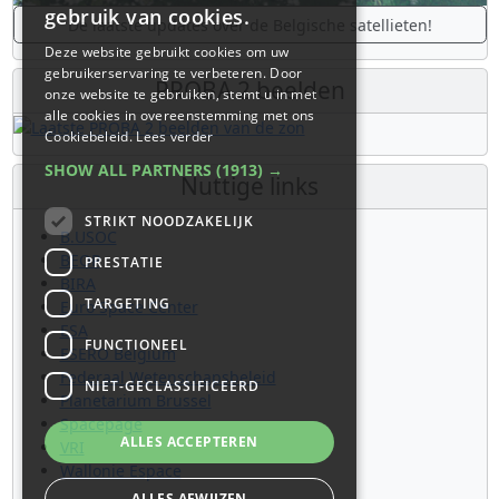
gebruik van cookies.
De laatste updates over de Belgische satellieten!
Deze website gebruikt cookies om uw
gebruikerservaring te verbeteren. Door
PROBA 2 beelden
onze website te gebruiken, stemt u in met
alle cookies in overeenstemming met ons
Cookiebeleid.
Lees verder
SHOW ALL PARTNERS
(1913) →
Nuttige links
STRIKT NOODZAKELIJK
B.USOC
BEOP
PRESTATIE
BIRA
TARGETING
Euro Space Center
ESA
FUNCTIONEEL
ESERO Belgium
Federaal Wetenschapsbeleid
NIET-GECLASSIFICEERD
Planetarium Brussel
Spacepage
ALLES ACCEPTEREN
VRI
Wallonie Espace
ALLES AFWIJZEN