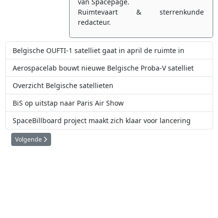
van Spacepage.
Ruimtevaart & sterrenkunde
redacteur.
Belgische OUFTI-1 satelliet gaat in april de ruimte in
Aerospacelab bouwt nieuwe Belgische Proba-V satelliet
Overzicht Belgische satellieten
BiS op uitstap naar Paris Air Show
SpaceBillboard project maakt zich klaar voor lancering
Volgende artikel: Overzicht Belgische satellieten
Volgende