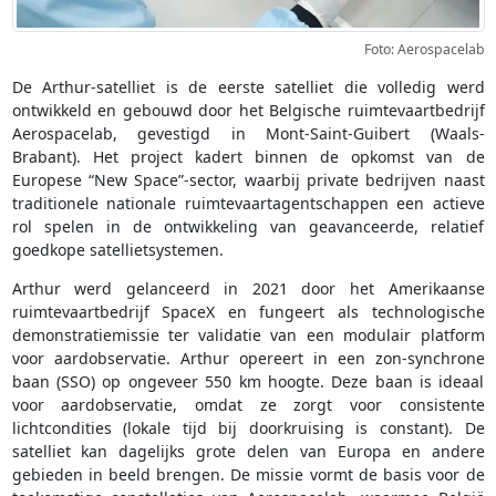
Foto: Aerospacelab
De Arthur-satelliet is de eerste satelliet die volledig werd
ontwikkeld en gebouwd door het Belgische ruimtevaartbedrijf
Aerospacelab, gevestigd in Mont-Saint-Guibert (Waals-
Brabant). Het project kadert binnen de opkomst van de
Europese “New Space”-sector, waarbij private bedrijven naast
traditionele nationale ruimtevaartagentschappen een actieve
rol spelen in de ontwikkeling van geavanceerde, relatief
goedkope satellietsystemen.
Arthur werd gelanceerd in 2021 door het Amerikaanse
ruimtevaartbedrijf SpaceX en fungeert als technologische
demonstratiemissie ter validatie van een modulair platform
voor aardobservatie. Arthur opereert in een zon-synchrone
baan (SSO) op ongeveer 550 km hoogte. Deze baan is ideaal
voor aardobservatie, omdat ze zorgt voor consistente
lichtcondities (lokale tijd bij doorkruising is constant). De
satelliet kan dagelijks grote delen van Europa en andere
gebieden in beeld brengen. De missie vormt de basis voor de