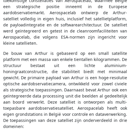
toekomstige constellaties van Aerospacelab, waarmee België
een strategische positie inneemt in de Europese
aardobservatiemarkt. Aerospacelab ontwierp de Arthur-
satelliet volledig in eigen huis, inclusief het satellietplatform,
de payloadintegratie en de softwarearchitectuur. De satelliet
werd geïntegreerd en getest in de cleanroomfaciliteiten van
Aerospacelab, die volgens ESA-normen zijn ingericht voor
kleine satellieten.
De bouw van Arthur is gebaseerd op een small satellite
platform met een massa van enkele tientallen kilogrammen. De
structuur bestaat uit een lichte aluminium-
honingraatconstructie, die stabiliteit biedt met minimaal
gewicht. De primaire payload van Arthur is een hoge-resolutie
optische aardobservatiecamera, ontwikkeld voor zowel civiele
als strategische toepassingen. Daarnaast bevat Arthur ook een
geïntegreerde data processing unit die beelden al gedeeltelijk
aan boord verwerkt. Deze satelliet is ontworpen als multi-
toepasbare aardobservatiesatelliet. Aerospacelab heeft ook
eigen grondstations in België voor controle en dataverwerking.
De toepassingen van deze satelliet zijn onderverdeeld in drie
domeinen: